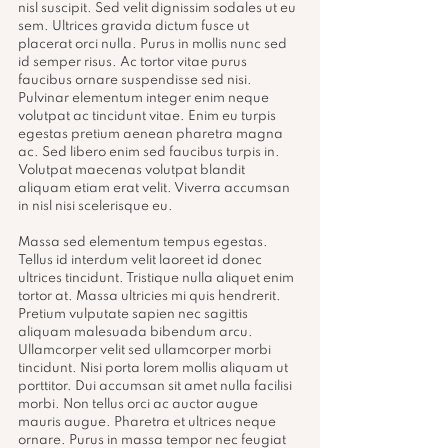
nisl suscipit. Sed velit dignissim sodales ut eu 
sem. Ultrices gravida dictum fusce ut 
placerat orci nulla. Purus in mollis nunc sed 
id semper risus. Ac tortor vitae purus 
faucibus ornare suspendisse sed nisi. 
Pulvinar elementum integer enim neque 
volutpat ac tincidunt vitae. Enim eu turpis 
egestas pretium aenean pharetra magna 
ac. Sed libero enim sed faucibus turpis in. 
Volutpat maecenas volutpat blandit 
aliquam etiam erat velit. Viverra accumsan 
in nisl nisi scelerisque eu.
Massa sed elementum tempus egestas. 
Tellus id interdum velit laoreet id donec 
ultrices tincidunt. Tristique nulla aliquet enim 
tortor at. Massa ultricies mi quis hendrerit. 
Pretium vulputate sapien nec sagittis 
aliquam malesuada bibendum arcu. 
Ullamcorper velit sed ullamcorper morbi 
tincidunt. Nisi porta lorem mollis aliquam ut 
porttitor. Dui accumsan sit amet nulla facilisi 
morbi. Non tellus orci ac auctor augue 
mauris augue. Pharetra et ultrices neque 
ornare. Purus in massa tempor nec feugiat 