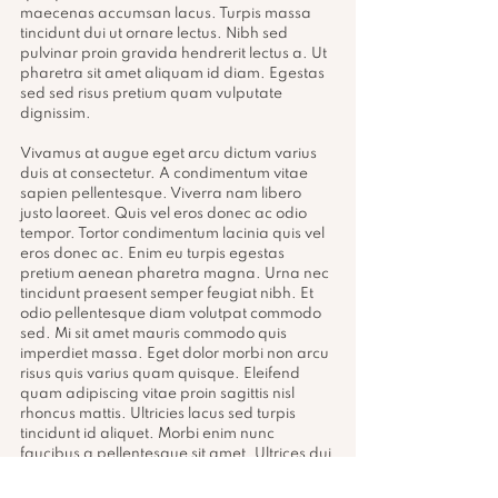
maecenas accumsan lacus. Turpis massa 
tincidunt dui ut ornare lectus. Nibh sed 
pulvinar proin gravida hendrerit lectus a. Ut 
pharetra sit amet aliquam id diam. Egestas 
sed sed risus pretium quam vulputate 
dignissim.
Vivamus at augue eget arcu dictum varius 
duis at consectetur. A condimentum vitae 
sapien pellentesque. Viverra nam libero 
justo laoreet. Quis vel eros donec ac odio 
tempor. Tortor condimentum lacinia quis vel 
eros donec ac. Enim eu turpis egestas 
pretium aenean pharetra magna. Urna nec 
tincidunt praesent semper feugiat nibh. Et 
odio pellentesque diam volutpat commodo 
sed. Mi sit amet mauris commodo quis 
imperdiet massa. Eget dolor morbi non arcu 
risus quis varius quam quisque. Eleifend 
quam adipiscing vitae proin sagittis nisl 
rhoncus mattis. Ultricies lacus sed turpis 
tincidunt id aliquet. Morbi enim nunc 
faucibus a pellentesque sit amet. Ultrices dui 
sapien eget mi proin sed libero enim sed. 
Sed sed risus pretium quam vulputate 