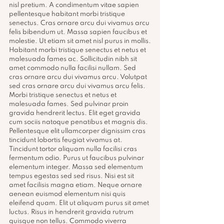
nisl pretium. A condimentum vitae sapien 
pellentesque habitant morbi tristique 
senectus. Cras ornare arcu dui vivamus arcu 
felis bibendum ut. Massa sapien faucibus et 
molestie. Ut etiam sit amet nisl purus in mollis.
Habitant morbi tristique senectus et netus et 
malesuada fames ac. Sollicitudin nibh sit 
amet commodo nulla facilisi nullam. Sed 
cras ornare arcu dui vivamus arcu. Volutpat 
sed cras ornare arcu dui vivamus arcu felis. 
Morbi tristique senectus et netus et 
malesuada fames. Sed pulvinar proin 
gravida hendrerit lectus. Elit eget gravida 
cum sociis natoque penatibus et magnis dis. 
Pellentesque elit ullamcorper dignissim cras 
tincidunt lobortis feugiat vivamus at. 
Tincidunt tortor aliquam nulla facilisi cras 
fermentum odio. Purus ut faucibus pulvinar 
elementum integer. Massa sed elementum 
tempus egestas sed sed risus. Nisi est sit 
amet facilisis magna etiam. Neque ornare 
aenean euismod elementum nisi quis 
eleifend quam. Elit ut aliquam purus sit amet 
luctus. Risus in hendrerit gravida rutrum 
quisque non tellus. Commodo viverra 