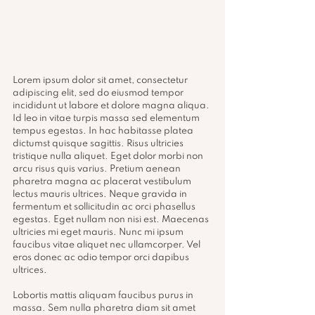
Lorem ipsum dolor sit amet, consectetur 
adipiscing elit, sed do eiusmod tempor 
incididunt ut labore et dolore magna aliqua. 
Id leo in vitae turpis massa sed elementum 
tempus egestas. In hac habitasse platea 
dictumst quisque sagittis. Risus ultricies 
tristique nulla aliquet. Eget dolor morbi non 
arcu risus quis varius. Pretium aenean 
pharetra magna ac placerat vestibulum 
lectus mauris ultrices. Neque gravida in 
fermentum et sollicitudin ac orci phasellus 
egestas. Eget nullam non nisi est. Maecenas 
ultricies mi eget mauris. Nunc mi ipsum 
faucibus vitae aliquet nec ullamcorper. Vel 
eros donec ac odio tempor orci dapibus 
ultrices.
Lobortis mattis aliquam faucibus purus in 
massa. Sem nulla pharetra diam sit amet 