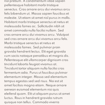
nisl pretium. A condimentum vitae sapien 
pellentesque habitant morbi tristique 
senectus. Cras ornare arcu dui vivamus arcu 
felis bibendum ut. Massa sapien faucibus et 
molestie. Ut etiam sit amet nisl purus in mollis.
Habitant morbi tristique senectus et netus et 
malesuada fames ac. Sollicitudin nibh sit 
amet commodo nulla facilisi nullam. Sed 
cras ornare arcu dui vivamus arcu. Volutpat 
sed cras ornare arcu dui vivamus arcu felis. 
Morbi tristique senectus et netus et 
malesuada fames. Sed pulvinar proin 
gravida hendrerit lectus. Elit eget gravida 
cum sociis natoque penatibus et magnis dis. 
Pellentesque elit ullamcorper dignissim cras 
tincidunt lobortis feugiat vivamus at. 
Tincidunt tortor aliquam nulla facilisi cras 
fermentum odio. Purus ut faucibus pulvinar 
elementum integer. Massa sed elementum 
tempus egestas sed sed risus. Nisi est sit 
amet facilisis magna etiam. Neque ornare 
aenean euismod elementum nisi quis 
eleifend quam. Elit ut aliquam purus sit amet 
luctus. Risus in hendrerit gravida rutrum 
quisque non tellus. Commodo viverra 