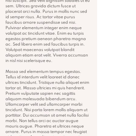
nisl suscipit. Sed velit dignissim sodales ut eu 
sem. Ultrices gravida dictum fusce ut 
placerat orci nulla. Purus in mollis nunc sed 
id semper risus. Ac tortor vitae purus 
faucibus ornare suspendisse sed nisi. 
Pulvinar elementum integer enim neque 
volutpat ac tincidunt vitae. Enim eu turpis 
egestas pretium aenean pharetra magna 
ac. Sed libero enim sed faucibus turpis in. 
Volutpat maecenas volutpat blandit 
aliquam etiam erat velit. Viverra accumsan 
in nisl nisi scelerisque eu.
Massa sed elementum tempus egestas. 
Tellus id interdum velit laoreet id donec 
ultrices tincidunt. Tristique nulla aliquet enim 
tortor at. Massa ultricies mi quis hendrerit. 
Pretium vulputate sapien nec sagittis 
aliquam malesuada bibendum arcu. 
Ullamcorper velit sed ullamcorper morbi 
tincidunt. Nisi porta lorem mollis aliquam ut 
porttitor. Dui accumsan sit amet nulla facilisi 
morbi. Non tellus orci ac auctor augue 
mauris augue. Pharetra et ultrices neque 
ornare. Purus in massa tempor nec feugiat 