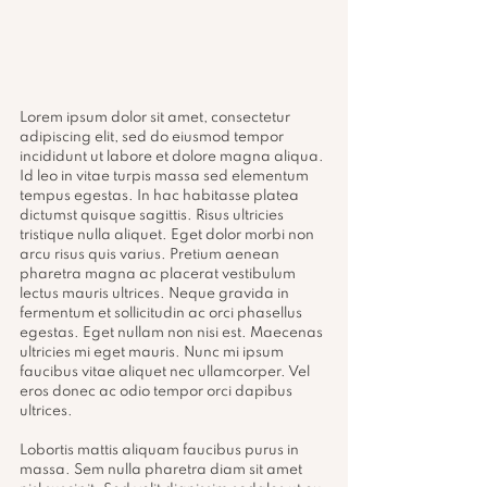
Lorem ipsum dolor sit amet, consectetur 
adipiscing elit, sed do eiusmod tempor 
incididunt ut labore et dolore magna aliqua. 
Id leo in vitae turpis massa sed elementum 
tempus egestas. In hac habitasse platea 
dictumst quisque sagittis. Risus ultricies 
tristique nulla aliquet. Eget dolor morbi non 
arcu risus quis varius. Pretium aenean 
pharetra magna ac placerat vestibulum 
lectus mauris ultrices. Neque gravida in 
fermentum et sollicitudin ac orci phasellus 
egestas. Eget nullam non nisi est. Maecenas 
ultricies mi eget mauris. Nunc mi ipsum 
faucibus vitae aliquet nec ullamcorper. Vel 
eros donec ac odio tempor orci dapibus 
ultrices.
Lobortis mattis aliquam faucibus purus in 
massa. Sem nulla pharetra diam sit amet 