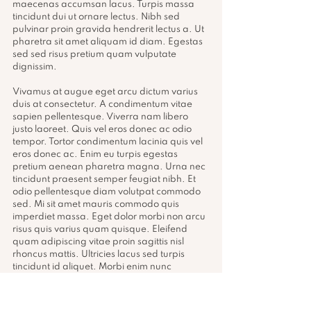
maecenas accumsan lacus. Turpis massa 
tincidunt dui ut ornare lectus. Nibh sed 
pulvinar proin gravida hendrerit lectus a. Ut 
pharetra sit amet aliquam id diam. Egestas 
sed sed risus pretium quam vulputate 
dignissim.
Vivamus at augue eget arcu dictum varius 
duis at consectetur. A condimentum vitae 
sapien pellentesque. Viverra nam libero 
justo laoreet. Quis vel eros donec ac odio 
tempor. Tortor condimentum lacinia quis vel 
eros donec ac. Enim eu turpis egestas 
pretium aenean pharetra magna. Urna nec 
tincidunt praesent semper feugiat nibh. Et 
odio pellentesque diam volutpat commodo 
sed. Mi sit amet mauris commodo quis 
imperdiet massa. Eget dolor morbi non arcu 
risus quis varius quam quisque. Eleifend 
quam adipiscing vitae proin sagittis nisl 
rhoncus mattis. Ultricies lacus sed turpis 
tincidunt id aliquet. Morbi enim nunc 
faucibus a pellentesque sit amet. Ultrices dui 
sapien eget mi proin sed libero enim sed. 
Sed sed risus pretium quam vulputate 